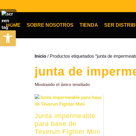
HOME
SOBRE NOSOTROS
TIENDA
SER DISTRI
Abrir barra de herramientas
Inicio
/ Productos etiquetados “junta de impermeabi
junta de imperm
Mostrando el único resultado
Junta impermeable
para base de
Teverun Fighter Mini