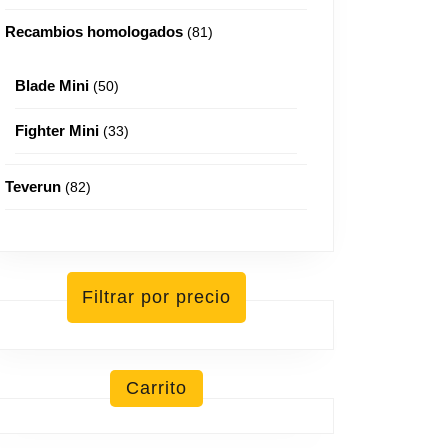
Recambios homologados
81
Blade Mini
50
Fighter Mini
33
Teverun
82
Filtrar por precio
Carrito