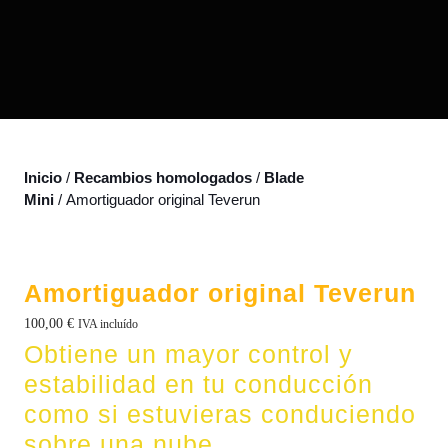
Inicio
/
Recambios homologados
/
Blade
Mini
/ Amortiguador original Teverun
Amortiguador original Teverun
100,00
€
IVA incluído
Obtiene un mayor control y
estabilidad en tu conducción
como si estuvieras conduciendo
sobre una nube