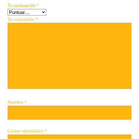
Tu puntuación
*
Tu valoración
*
Nombre
*
Correo electrónico
*