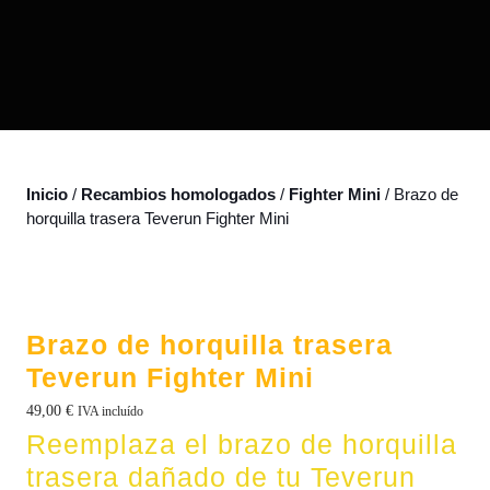
Inicio
/
Recambios homologados
/
Fighter Mini
/ Brazo de
horquilla trasera Teverun Fighter Mini
Brazo de horquilla trasera
Teverun Fighter Mini
49,00
€
IVA incluído
Reemplaza el brazo de horquilla
trasera dañado de tu Teverun