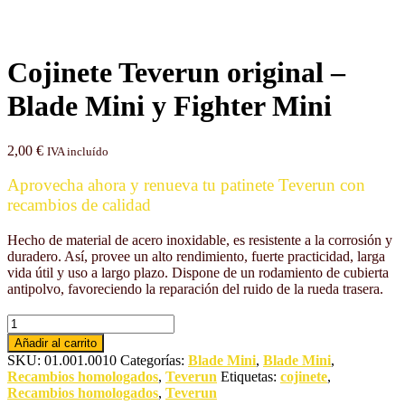
Cojinete Teverun original –
Blade Mini y Fighter Mini
2,00
€
IVA incluído
Aprovecha ahora y renueva tu patinete Teverun con
recambios de calidad
Hecho de material de acero inoxidable, es resistente a la corrosión y
duradero. Así, provee un alto rendimiento, fuerte practicidad, larga
vida útil y uso a largo plazo. Dispone de un rodamiento de cubierta
antipolvo, favoreciendo la reparación del ruido de la rueda trasera.
Cojinete
Teverun
Añadir al carrito
original
SKU:
01.001.0010
Categorías:
Blade Mini
,
Blade Mini
,
-
Recambios homologados
,
Teverun
Etiquetas:
cojinete
,
Blade
Recambios homologados
,
Teverun
Mini