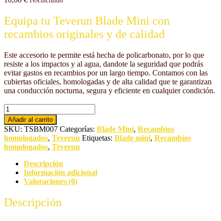
IVA incluído
Equipa tu Teverun Blade Mini con
recambios originales y de calidad
Este accesorio te permite está hecha de policarbonato, por lo que
resiste a los impactos y al agua, dandote la seguridad que podrás
evitar gastos en recambios por un largo tiempo. Contamos con las
cubiertas oficiales, homologadas y de alta calidad que te garantizan
una conducción nocturna, segura y eficiente en cualquier condición.
Cubierta
de
Añadir al carrito
luz
SKU:
TSBM007
Categorías:
Blade Mini
,
Recambios
original
homologados
,
Teverun
Etiquetas:
Blade mini
,
Recambios
Teverun
homologados
,
Teverun
Blade
Mini
Descripción
cantidad
Información adicional
Valoraciones (0)
Descripción