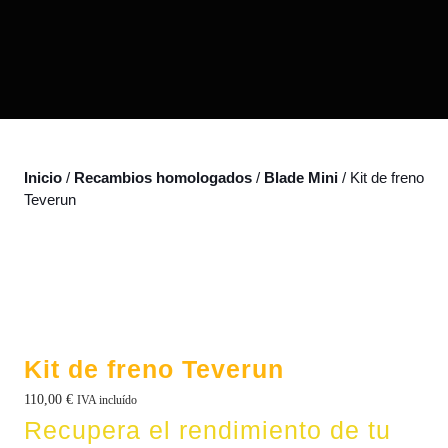
Inicio
/
Recambios homologados
/
Blade Mini
/ Kit de freno
Teverun
Kit de freno Teverun
110,00
€
IVA incluído
Recupera el rendimiento de tu