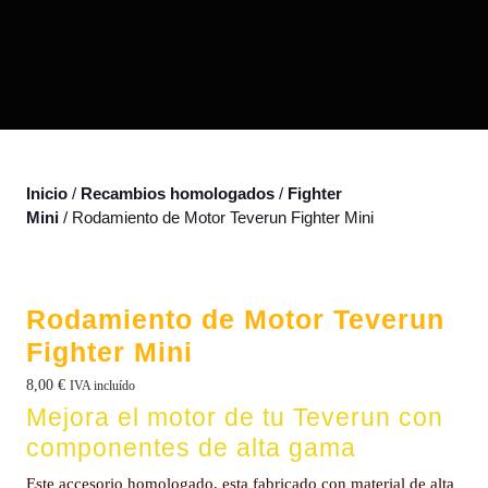
Inicio
/
Recambios homologados
/
Fighter
Mini
/ Rodamiento de Motor Teverun Fighter Mini
Rodamiento de Motor Teverun
Fighter Mini
8,00
€
IVA incluído
Mejora el motor de tu Teverun con
componentes de alta gama
Este accesorio homologado, esta fabricado con material de alta