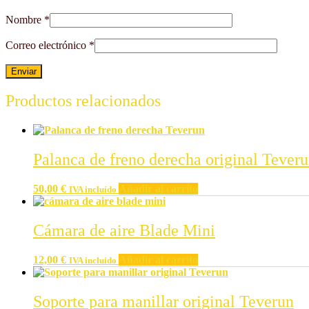
Nombre
*
Correo electrónico
*
Productos relacionados
Palanca de freno derecha original Tever
50,00
€
Añadir al carrito
IVA incluído
Cámara de aire Blade Mini
12,00
€
Añadir al carrito
IVA incluído
Soporte para manillar original Teverun