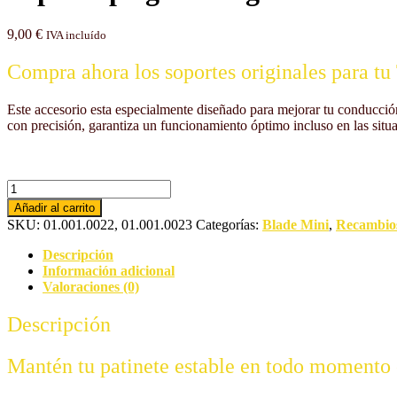
9,00
€
IVA incluído
Compra ahora los soportes originales para tu
Este accesorio esta especialmente diseñado para mejorar tu conducció
con precisión, garantiza un funcionamiento óptimo incluso en las situ
Soporte
plegado
Añadir al carrito
original
SKU:
01.001.0022, 01.001.0023
Categorías:
Blade Mini
,
Recambio
Teverun
Blade
Descripción
Mini
Información adicional
cantidad
Valoraciones (0)
Descripción
Mantén tu patinete estable en todo momento 